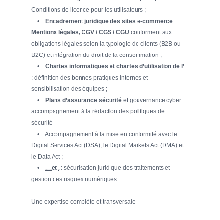
Conditions de licence pour les utilisateurs ;
•
Encadrement juridique des sites e-commerce
:
Mentions légales, CGV / CGS / CGU
conforment aux
obligations légales selon la typologie de clients (B2B ou
B2C) et intégration du droit de la consommation ;
•
Chartes informatiques et chartes d’utilisation de l’
intelligence artificielle
: définition des bonnes pratiques internes et
sensibilisation des équipes ;
•
Plans d’assurance sécurité
et gouvernance cyber :
accompagnement à la rédaction des politiques de
sécurité ;
• Accompagnement à la mise en conformité avec le
Digital Services Act (DSA), le Digital Markets Act (DMA) et
le Data Act ;
•
et
: sécurisation juridique des traitements et
Protection des données (RGPD)
cybersécurité
gestion des risques numériques.
Une expertise complète et transversale