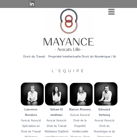
Menu
Droit du Travail
Propriété Intellectuelle
Droit du Numérique / IA
L’EQUIPE
Laurence
Seham El
Marion Roucou
Edouard
Bondois
mokhtari
Avocat Associé
Verbecq
Avocat Associé
Avocat Associé
Droit de la
Avocat Associé
Spécialiste en
Droit du Travail
Propriété
Droit du
Droit du Travail
Médiateur Diplômé
Intellectuelle
Numérique et de